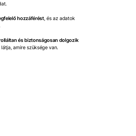
dat.
egfelelő hozzáférést
, és az adatok
.
rolláltan és biztonságosan dolgozik
látja, amire szüksége van.