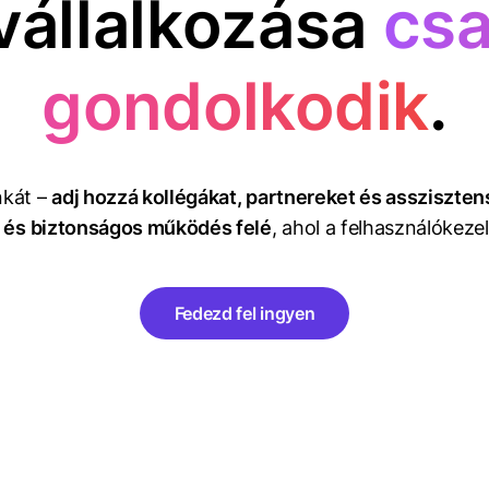
vállalkozása
cs
gondolkodik
.
kát –
adj hozzá kollégákat, partnereket és assziszte
 és biztonságos működés felé
, ahol a felhasználókezel
Fedezd fel ingyen