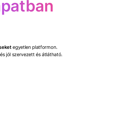
apatban
nseket
egyetlen platformon.
és jól szervezett és átlátható.