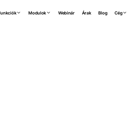
Funkciók
Modulok
Webinár
Árak
Blog
Cég
eg
csapatmunk