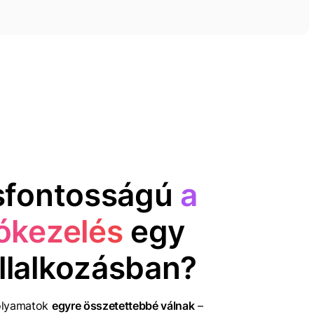
sfontosságú
a
ókezelés
egy
llalkozásban?
olyamatok
egyre összetettebbé válnak
–