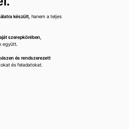
l.
latra készült,
hanem a teljes
aját szerepkörében,
k együtt.
készen és rendszerezett
tokat és feladatokat.