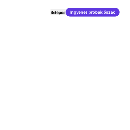
Ingyenes próbaidőszak
Belépés
yszerű
a