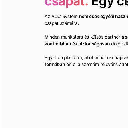
csapat.
Egy cé
Az AOC System
nem csak egyéni haszná
csapat számára.
Minden munkatárs és külsős partner
a s
kontrolláltan és biztonságosan
dolgozi
Egyetlen platform, ahol mindenki
napra
formában
éri el a számára releváns ada