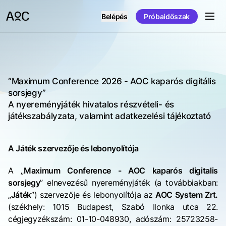
Belépés
Próbaidőszak
Funkciók
Alapfunkciók
Modulok
“Maximum Conference 2026 - AOC kaparós digitális
Könyvelői modul
Naptár
sorsjegy”
A nyereményjáték hivatalos részvételi- és
Duális képzés modul
Feladatkezelés
játékszabályzata, valamint adatkezelési tájékoztató
DPO Store
Dokumentumok
Pénzügy
A Játék szervezője és lebonyolítója
Cég
Felhasználókezelés
A „
Maximum Conference - AOC kaparós digitalis
Rólunk
Ügyfélkapcsolatok
sorsjegy
” elnevezésű nyereményjáték (a továbbiakban:
„
Játék
”) szervezője és lebonyolítója az
AOC System Zrt.
Karrier
Adatmodell szerkesztő
(székhely: 1015 Budapest, Szabó Ilonka utca 22.
Kapcsolat
Űrlap szerkesztő
cégjegyzékszám: 01-10-048930, adószám: 25723258-