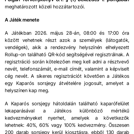
meghatározott közeli hozzátartozói.
A Játék menete
A Játékban 2026. május 28-án, 08:00 és 17:00 óra
között vehetnek részt azok a személyek (látogatók,
vendégek), akik a rendezvény helyszínén elhelyezett
Rollup-on található QR-kód segítségével regisztrálnak. A
regisztráció során kötelezően meg kell adni a résztvevő
nevét, telefonszámát, e-mail címét, valamint a képviselt
cég nevét. A sikeres regisztrációt követően a Játékos
egy Kaparós sorsjegy átvételére jogosult, amelyet a
helyszínen kap meg.
A Kaparós sorsjegy hátoldalán található kaparófelület
lekaparásával a Játékos különböző mértékű
kedvezményeket nyerhet, amelyek a következők
lehetnek: 40%, 60% vagy 100% kedvezmény. Összesen
200 darab sorsjegy kerül kiosztásra, ebből 130 darab