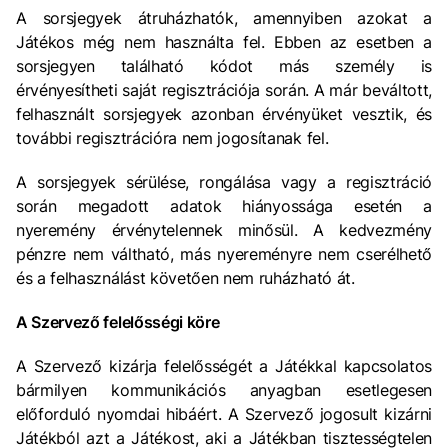
A sorsjegyek átruházhatók, amennyiben azokat a
Játékos még nem használta fel. Ebben az esetben a
sorsjegyen található kódot más személy is
érvényesítheti saját regisztrációja során. A már beváltott,
felhasznált sorsjegyek azonban érvényüket vesztik, és
további regisztrációra nem jogosítanak fel.
A sorsjegyek sérülése, rongálása vagy a regisztráció
során megadott adatok hiányossága esetén a
nyeremény érvénytelennek minősül. A kedvezmény
pénzre nem váltható, más nyereményre nem cserélhető
és a felhasználást követően nem ruházható át.
A Szervező felelősségi köre
A Szervező kizárja felelősségét a Játékkal kapcsolatos
bármilyen kommunikációs anyagban esetlegesen
előforduló nyomdai hibáért. A Szervező jogosult kizárni
Játékból azt a Játékost, aki a Játékban tisztességtelen