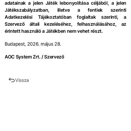
adatainak a jelen Játék lebonyolítása céljából, a jelen
Játékszabályzatban, illetve a fentiek szerinti
Adatkezelési Tájékoztatóban foglaltak szerinti, a
Szervező általi kezeléséhez, felhasználásához, az
érintett használó a Játékben nem vehet részt.
Budapest, 2026. május 28.
AOC System Zrt. / Szervező
Vissza