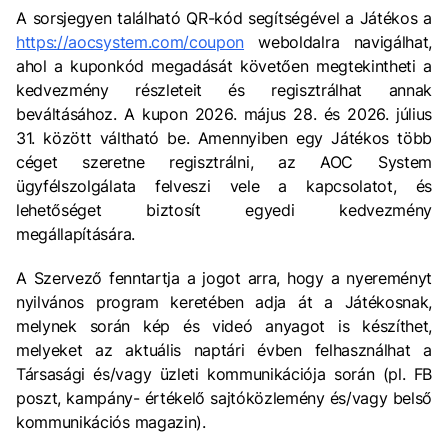
A sorsjegyen található QR-kód segítségével a Játékos a
https://aocsystem.com/coupon
weboldalra navigálhat,
ahol a kuponkód megadását követően megtekintheti a
kedvezmény részleteit és regisztrálhat annak
beváltásához. A kupon 2026. május 28. és 2026. július
31. között váltható be. Amennyiben egy Játékos több
céget szeretne regisztrálni, az AOC System
ügyfélszolgálata felveszi vele a kapcsolatot, és
lehetőséget biztosít egyedi kedvezmény
megállapítására.
A Szervező fenntartja a jogot arra, hogy a nyereményt
nyilvános program keretében adja át a Játékosnak,
melynek során kép és videó anyagot is készíthet,
melyeket az aktuális naptári évben felhasználhat a
Társasági és/vagy üzleti kommunikációja során (pl. FB
poszt, kampány- értékelő sajtóközlemény és/vagy belső
kommunikációs magazin).