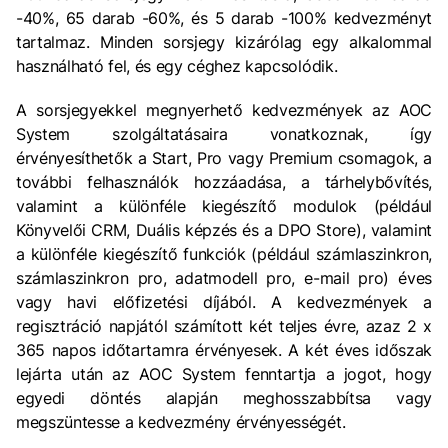
-40%, 65 darab -60%, és 5 darab -100% kedvezményt
tartalmaz. Minden sorsjegy kizárólag egy alkalommal
használható fel, és egy céghez kapcsolódik.
A sorsjegyekkel megnyerhető kedvezmények az AOC
System szolgáltatásaira vonatkoznak, így
érvényesíthetők a Start, Pro vagy Premium csomagok, a
további felhasználók hozzáadása, a tárhelybővítés,
valamint a különféle kiegészítő modulok (például
Könyvelői CRM, Duális képzés és a DPO Store), valamint
a különféle kiegészítő funkciók (például számlaszinkron,
számlaszinkron pro, adatmodell pro, e-mail pro) éves
vagy havi előfizetési díjából. A kedvezmények a
regisztráció napjától számított két teljes évre, azaz 2 x
365 napos időtartamra érvényesek. A két éves időszak
lejárta után az AOC System fenntartja a jogot, hogy
egyedi döntés alapján meghosszabbítsa vagy
megszüntesse a kedvezmény érvényességét.